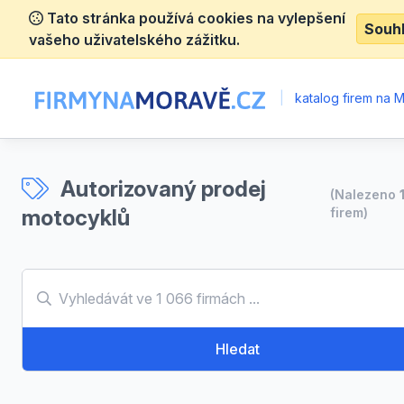
Tato stránka používá cookies na vylepšení
Souh
vašeho uživatelského zážitku.
|
katalog firem na 
Autorizovaný prodej
(Nalezeno
motocyklů
firem)
Hledat