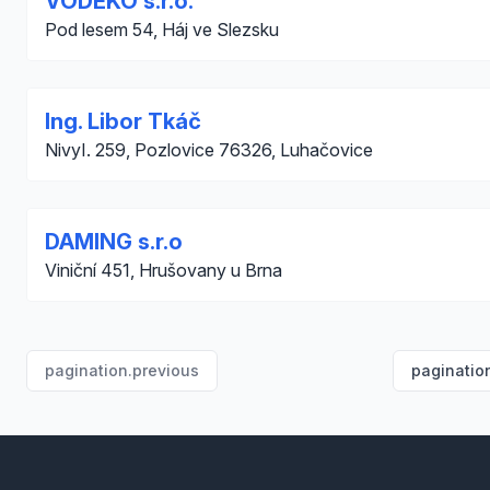
VODEKO s.r.o.
Pod lesem 54, Háj ve Slezsku
Ing. Libor Tkáč
NivyI. 259, Pozlovice 76326, Luhačovice
DAMING s.r.o
Viniční 451, Hrušovany u Brna
pagination.previous
paginatio