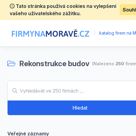
Tato stránka používá cookies na vylepšení
Souh
vašeho uživatelského zážitku.
|
katalog firem na 
Rekonstrukce budov
(Nalezeno
250
firem
Hledat
Veřejné záznamy