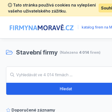
Tato stránka používá cookies na vylepšení
Souh
vašeho uživatelského zážitku.
|
katalog firem na 
Stavební firmy
(Nalezeno
4 014
firem)
Hledat
Doporučené záznamy