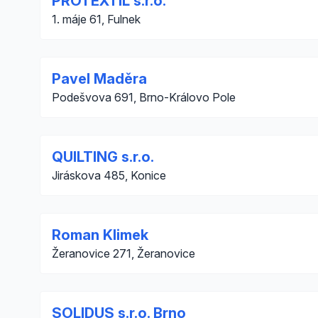
PROTEXTIL s.r.o.
1. máje 61, Fulnek
Pavel Maděra
Podešvova 691, Brno-Královo Pole
QUILTING s.r.o.
Jiráskova 485, Konice
Roman Klimek
Žeranovice 271, Žeranovice
SOLIDUS s.r.o. Brno