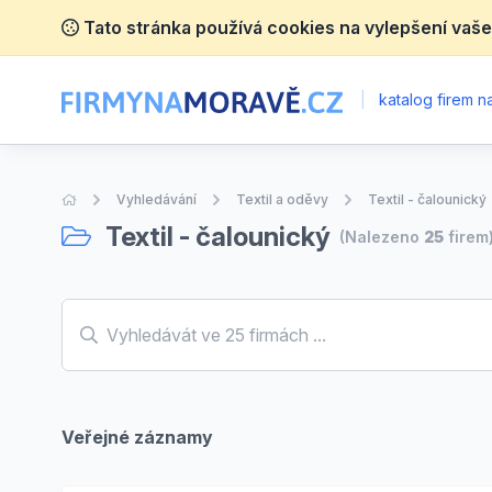
Tato stránka používá cookies na vylepšení vaše
|
katalog firem 
Úvodní stránka
Vyhledávání
Textil a oděvy
Textil - čalounický
Textil - čalounický
(Nalezeno
25
firem
Veřejné záznamy