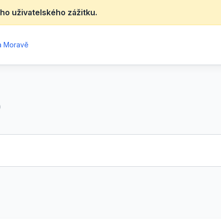
ho uživatelského zážitku.
na Moravě
)