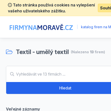
Tato stránka používá cookies na vylepšení
Souh
vašeho uživatelského zážitku.
|
katalog firem na 
Textil - umělý textil
(Nalezeno
13
firem)
Hledat
Veřejné záznamy