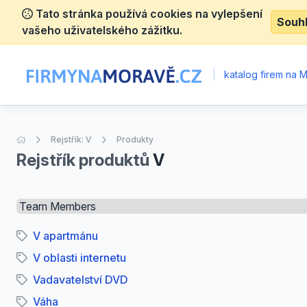
Tato stránka používá cookies na vylepšení
Souh
vašeho uživatelského zážitku.
|
katalog firem na 
Úvodní stránka
Rejstřík: V
Produkty
Rejstřík produktů
V
Select a tab
V apartmánu
V oblasti internetu
Vadavatelství DVD
Váha