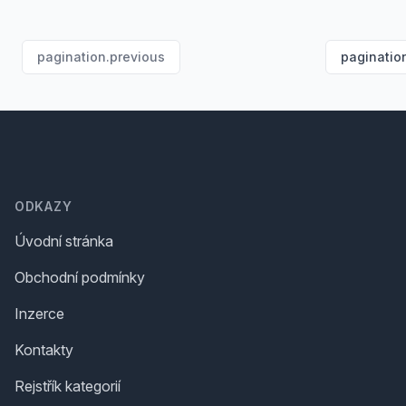
pagination.previous
paginatio
Footer
ODKAZY
Úvodní stránka
Obchodní podmínky
Inzerce
Kontakty
Rejstřík kategorií