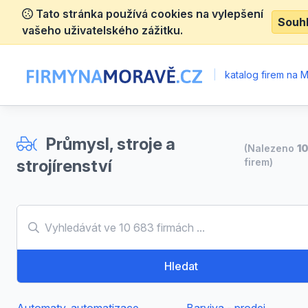
Tato stránka používá cookies na vylepšení
Souh
vašeho uživatelského zážitku.
|
katalog firem na 
Průmysl, stroje a
(Nalezeno
1
strojírenství
firem)
Hledat