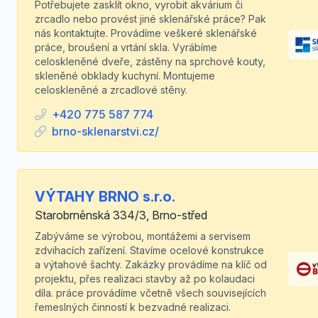
Potřebujete zasklít okno, vyrobit akvárium či
zrcadlo nebo provést jiné sklenářské práce? Pak
nás kontaktujte. Provádíme veškeré sklenářské
práce, broušení a vrtání skla. Vyrábíme
celoskleněné dveře, zástěny na sprchové kouty,
skleněné obklady kuchyní. Montujeme
celoskleněné a zrcadlové stěny.
+420 775 587 774
brno-sklenarstvi.cz/
VÝTAHY BRNO s.r.o.
Starobrněnská 334/3, Brno-střed
Zabýváme se výrobou, montážemi a servisem
zdvihacích zařízení. Stavíme ocelové konstrukce
a výtahové šachty. Zakázky provádíme na klíč od
projektu, přes realizaci stavby až po kolaudaci
díla. práce provádíme včetně všech souvisejících
řemeslných činností k bezvadné realizaci.