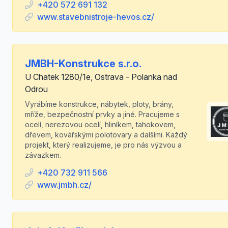
+420 572 691 132
www.stavebnistroje-hevos.cz/
JMBH-Konstrukce s.r.o.
U Chatek 1280/1e, Ostrava - Polanka nad
Odrou
Vyrábíme konstrukce, nábytek, ploty, brány,
mříže, bezpečnostní prvky a jiné. Pracujeme s
ocelí, nerezovou ocelí, hliníkem, tahokovem,
dřevem, kovářskými polotovary a dalšími. Každý
projekt, který realizujeme, je pro nás výzvou a
závazkem.
+420 732 911 566
www.jmbh.cz/