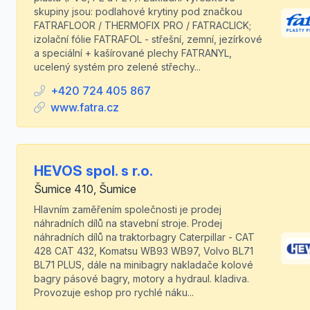
skupiny jsou: podlahové krytiny pod značkou
FATRAFLOOR / THERMOFIX PRO / FATRACLICK;
izolační fólie FATRAFOL - střešní, zemní, jezírkové
a speciální + kašírované plechy FATRANYL,
ucelený systém pro zelené střechy...
+420 724 405 867
www.fatra.cz
HEVOS spol. s r.o.
Šumice 410, Šumice
Hlavním zaměřením společnosti je prodej
náhradních dílů na stavební stroje. Prodej
náhradních dílů na traktorbagry Caterpillar - CAT
428 CAT 432, Komatsu WB93 WB97, Volvo BL71
BL71 PLUS, dále na minibagry nakladače kolové
bagry pásové bagry, motory a hydraul. kladiva.
Provozuje eshop pro rychlé náku...