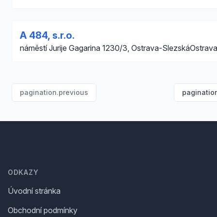
A 484, s.r.o.
náměstí Jurije Gagarina 1230/3, Ostrava-SlezskáOstrav
pagination.previous
paginatio
Footer
ODKAZY
Úvodní stránka
Obchodní podmínky