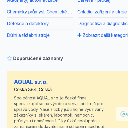
Automaty, automatizace
Barviva - prodej
Chemický průmysl, Chemické výrobky
Chladicí zařízení a stroje
Detekce a detektory
Důlní a těžební stroje
Zobrazit další kategor
Doporučené záznamy
AQUAL s.r.o.
Česká 384, Česká
Společnost AQUAL s.r.o. je česká firma
specializující se na výrobu a servis přístrojů pro
úpravu vody. Naše služby jsou hojně využívány
zákazníky z lékáren, laboratoří, nemocnic,
průmyslu i domácností. Díky úzké spolupráci s
zahraničními dodavateli jsme schopni nabídnout