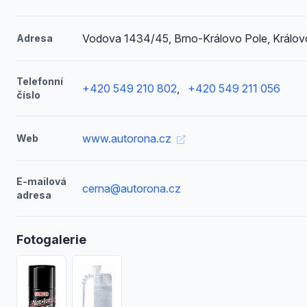
Vodova 1434/45, Brno-Královo Pole, Králov
Adresa
Telefonní
+420 549 210 802
,
+420 549 211 056
číslo
www.autorona.cz
Web
E-mailová
cerna@autorona.cz
adresa
Fotogalerie