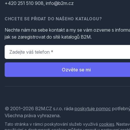
+420 251 510 908, info@b2m.cz
CHCETE SE PŘIDAT DO NAŠEHO KATALOGU?
Nechte nám na sebe kontakt a my se vám ozveme s inform
jak se zaregistrovat do sítě katalogů B2M.
Telefon
*
Ozvěte se mi
© 2001–2026 B2M.CZ s.r.o. ráda
poskytuje pomoc
potřebný
Všechna práva vyhrazena.
Tato stránka v rámci poskytování služeb využívá
cookies
. Nastav
používání a dostupnosti cookies můžete upravit v nastavení proh