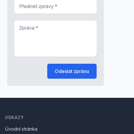
Předmět zprávy
*
Zpráva
*
Odeslat zprávu
Footer
ODKAZY
Úvodní stránka