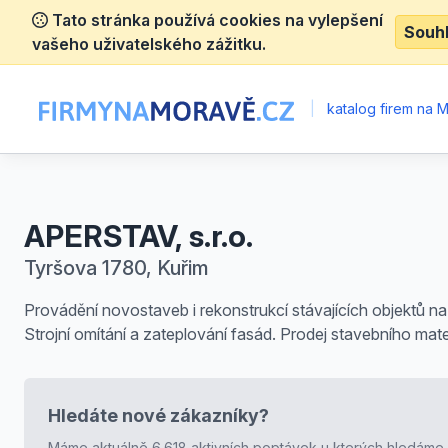
Tato stránka používá cookies na vylepšení
Souh
vašeho uživatelského zážitku.
|
katalog firem na 
APERSTAV, s.r.o.
Tyršova 1780, Kuřim
Provádění novostaveb i rekonstrukcí stávajících objektů na 
Strojní omítání a zateplování fasád. Prodej stavebního mate
Hledáte nové zákazníky?
Máme aktuálně 6.618 aktivních poptávek u kterých hledáme