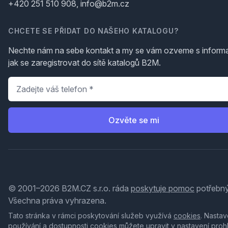
+420 251 510 908, info@b2m.cz
CHCETE SE PŘIDAT DO NAŠEHO KATALOGU?
Nechte nám na sebe kontakt a my se vám ozveme s inform
jak se zaregistrovat do sítě katalogů B2M.
Telefon
*
Ozvěte se mi
© 2001–2026 B2M.CZ s.r.o. ráda
poskytuje pomoc
potřebný
Všechna práva vyhrazena.
Tato stránka v rámci poskytování služeb využívá
cookies
. Nastav
používání a dostupnosti cookies můžete upravit v nastavení proh