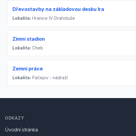
Dřevostavby na základovou desku Ira
Lokalita:
Hranice IV-Drahotuše
Zimní stadion
Lokalita:
Cheb
Zemní práce
Lokalita:
Pačejov - nádraží
Footer
ODKAZY
Úvodní stránka