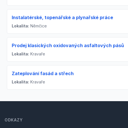
Instalatérské, topenářské a plynařské práce
Lokalita:
Němčice
Prodej klasických oxidovaných asfaltových pásů
Lokalita:
Kravaře
Zateplování fasád a střech
Lokalita:
Kravaře
Footer
ODKAZY