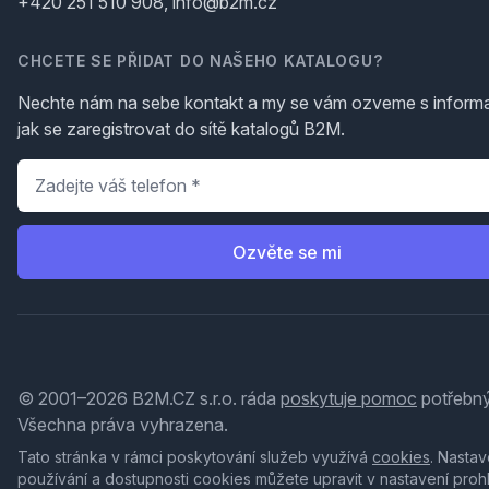
+420 251 510 908, info@b2m.cz
CHCETE SE PŘIDAT DO NAŠEHO KATALOGU?
Nechte nám na sebe kontakt a my se vám ozveme s inform
jak se zaregistrovat do sítě katalogů B2M.
Telefon
*
Ozvěte se mi
© 2001–2026 B2M.CZ s.r.o. ráda
poskytuje pomoc
potřebný
Všechna práva vyhrazena.
Tato stránka v rámci poskytování služeb využívá
cookies
. Nastav
používání a dostupnosti cookies můžete upravit v nastavení proh