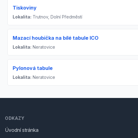
Tiskoviny
Lokalita:
Trutnov, Dolní Předměstí
Mazací houbička na bílé tabule ICO
Lokalita:
Neratovice
Pylonová tabule
Lokalita:
Neratovice
Footer
ODKAZY
Úvodní stránka