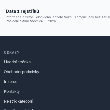
Data z rejstříků
Informace o firmě Tělocvičná jednota Sokol Olomouc jsou bez záruk
Poslední aktualizace: 24. 5. 2026
Footer
ODKAZY
Úvodní stránka
Obchodní podmínky
Inzerce
Kontakty
Rejstřík kategorií