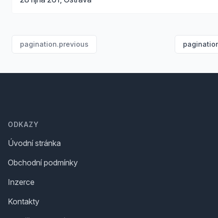
pagination.previous
paginatio
Footer
ODKAZY
Úvodní stránka
Obchodní podmínky
Inzerce
Kontakty