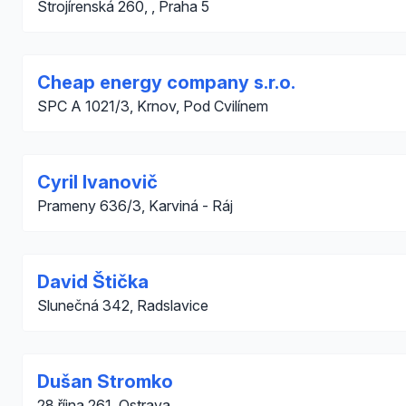
Strojírenská 260, , Praha 5
Cheap energy company s.r.o.
SPC A 1021/3, Krnov, Pod Cvilínem
Cyril Ivanovič
Prameny 636/3, Karviná - Ráj
David Štička
Slunečná 342, Radslavice
Dušan Stromko
28 října 261, Ostrava