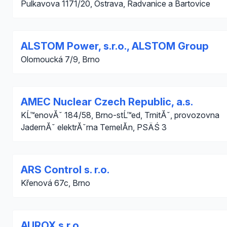
Pulkavova 1171/20, Ostrava, Radvanice a Bartovice
ALSTOM Power, s.r.o., ALSTOM Group
Olomoucká 7/9, Brno
AMEC Nuclear Czech Republic, a.s.
KĹ™enovĂˇ 184/58, Brno-stĹ™ed, TrnitĂˇ, provozovna
JadernĂˇ elektrĂˇrna TemelĂ­n, PSÄŚ 3
ARS Control s. r.o.
Křenová 67c, Brno
AUROX s.r.o.