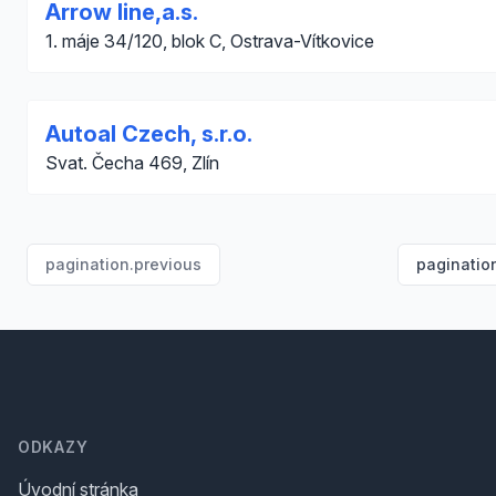
Arrow line,a.s.
1. máje 34/120, blok C, Ostrava-Vítkovice
Autoal Czech, s.r.o.
Svat. Čecha 469, Zlín
pagination.previous
paginatio
Footer
ODKAZY
Úvodní stránka