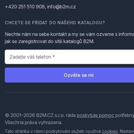
+420 251 510 908, info@b2m.cz
CHCETE SE PŘIDAT DO NAŠEHO KATALOGU?
Nechte nám na sebe kontakt a my se vám ozveme s inform
jak se zaregistrovat do sítě katalogů B2M.
Telefon
*
Ozvěte se mi
© 2001–2026 B2M.CZ s.r.o. ráda
poskytuje pomoc
potřebný
Všechna práva vyhrazena.
Tato stránka v rámci poskytování služeb využívá
cookies
. Nastav