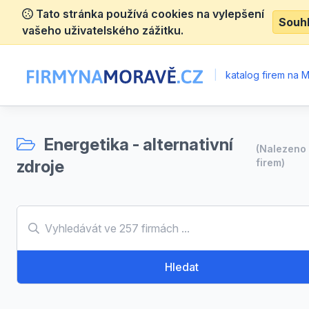
Tato stránka používá cookies na vylepšení
Souh
vašeho uživatelského zážitku.
|
katalog firem na 
Energetika - alternativní
(Nalezen
zdroje
firem)
Hledat