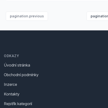
pagination.previous
paginatio
Footer
ODKAZY
Úvodní stránka
Obchodní podmínky
Inzerce
Kontakty
Rejstřík kategorií