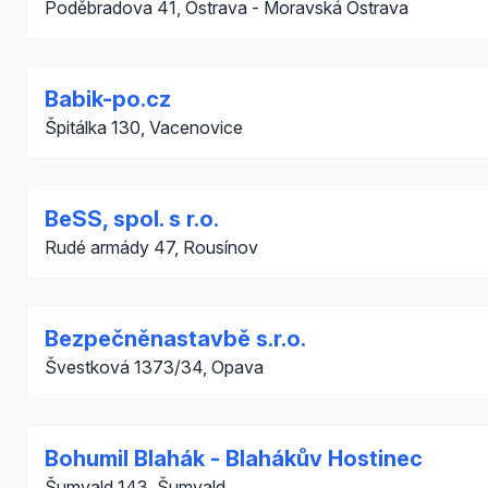
Poděbradova 41, Ostrava - Moravská Ostrava
Babik-po.cz
Špitálka 130, Vacenovice
BeSS, spol. s r.o.
Rudé armády 47, Rousínov
Bezpečněnastavbě s.r.o.
Švestková 1373/34, Opava
Bohumil Blahák - Blahákův Hostinec
Šumvald 143, Šumvald