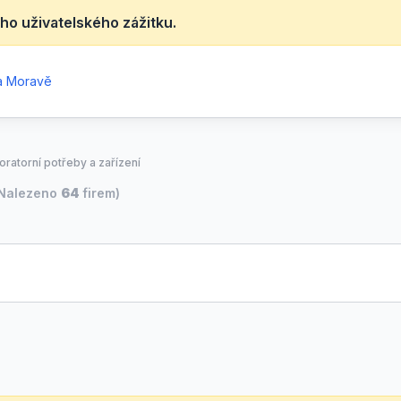
ho uživatelského zážitku.
na Moravě
oratorní potřeby a zařízení
Nalezeno
64
firem)