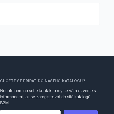
CHCETE SE PŘIDAT DO NAŠEHO KATALOGU?
Nechte nám na sebe kontakt a my se vám ozveme s
informacemi, jak se zaregistrovat do sítě katalogů
B2M.
Telefon
*