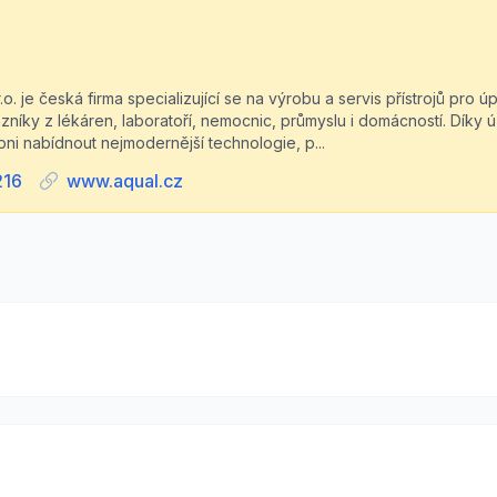
o. je česká firma specializující se na výrobu a servis přístrojů pro 
níky z lékáren, laboratoří, nemocnic, průmyslu i domácností. Díky ú
ni nabídnout nejmodernější technologie, p...
216
www.aqual.cz