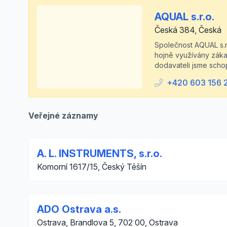
AQUAL s.r.o.
Česká 384, Česká
Společnost AQUAL s.r.
hojně využívány zákaz
dodavateli jsme schop
+420 603 156 
Veřejné záznamy
A. L. INSTRUMENTS, s.r.o.
Komorní 1617/15, Český Těšín
ADO Ostrava a.s.
Ostrava, Brandlova 5, 702 00, Ostrava