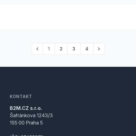
1
2
3
4
KONTAKT
B2M.CZ s.r.o.
Šafránkova 1243/3
155 00 Praha 5