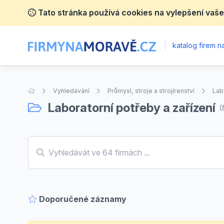
Tato stránka používá cookies na vylepšení vaše
|
katalog firem 
Úvodní stránka
Vyhledávání
Průmysl, stroje a strojírenství
Lab
Laboratorní potřeby a zařízení
(
Doporučené záznamy