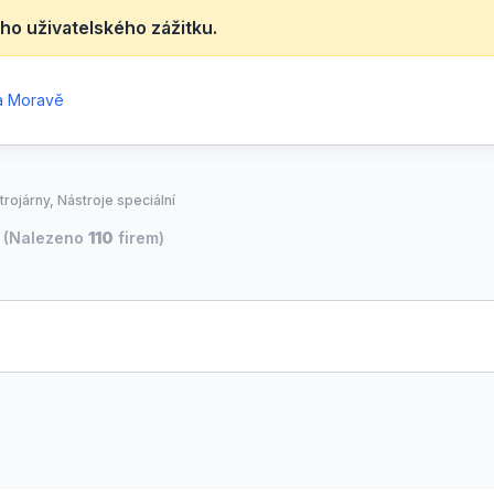
ho uživatelského zážitku.
na Moravě
trojárny, Nástroje speciální
(Nalezeno
110
firem)