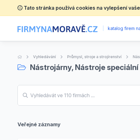
Tato stránka používá cookies na vylepšení vaše
|
katalog firem 
Úvodní stránka
Vyhledávání
Průmysl, stroje a strojírenství
Nás
Nástrojárny, Nástroje speciální
Veřejné záznamy