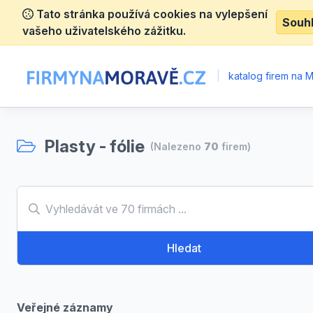
Tato stránka používá cookies na vylepšení
Souh
vašeho uživatelského zážitku.
|
katalog firem na 
Plasty - fólie
(Nalezeno
70
firem)
Hledat
Veřejné záznamy