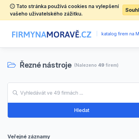
Tato stránka používá cookies na vylepšení
Souh
vašeho uživatelského zážitku.
|
katalog firem na 
Řezné nástroje
(Nalezeno
49
firem)
Hledat
Veřejné záznamy