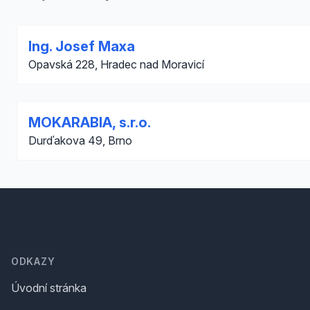
Ing. Josef Maxa
Opavská 228, Hradec nad Moravicí
MOKARABIA, s.r.o.
Durďakova 49, Brno
Footer
ODKAZY
Úvodní stránka