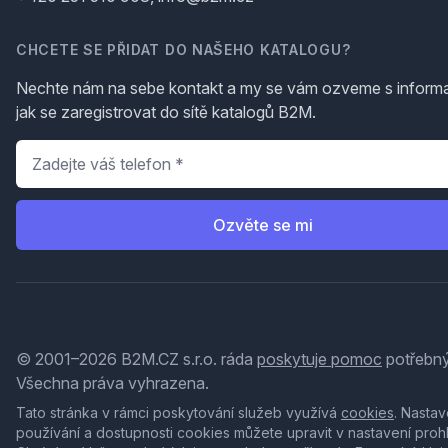
CHCETE SE PŘIDAT DO NAŠEHO KATALOGU?
Nechte nám na sebe kontakt a my se vám ozveme s inform
jak se zaregistrovat do sítě katalogů B2M.
Telefon
*
Ozvěte se mi
© 2001–2026 B2M.CZ s.r.o. ráda
poskytuje pomoc
potřebný
Všechna práva vyhrazena.
Tato stránka v rámci poskytování služeb využívá
cookies
. Nastav
používání a dostupnosti cookies můžete upravit v nastavení proh