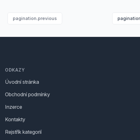
pagination.previous
paginatio
Footer
ODKAZY
Úvodní stránka
Obchodní podmínky
Inzerce
Kontakty
Rejstřík kategorií