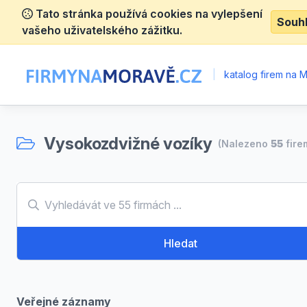
Tato stránka používá cookies na vylepšení
Souh
vašeho uživatelského zážitku.
|
katalog firem na 
Vysokozdvižné vozíky
(Nalezeno
55
fire
Hledat
Veřejné záznamy