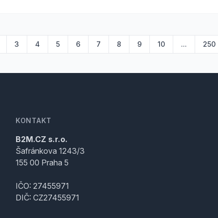
3
4
5
6
7
8
9
10
...
250
KONTAKT
B2M.CZ s.r.o.
Šafránkova 1243/3
155 00 Praha 5
IČO: 27455971
DIČ: CZ27455971