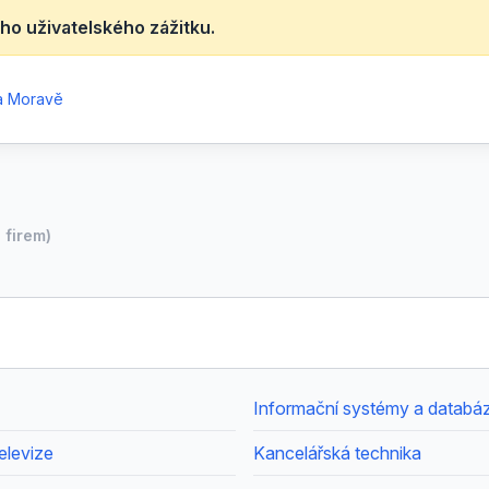
ho uživatelského zážitku.
na Moravě
7
firem)
elevize
Kancelářská technika