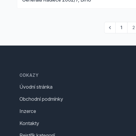
1
2
Footer
ODKAZY
Úvodní stránka
Obchodní podmínky
Inzerce
Kontakty
Rejstřík kategorií