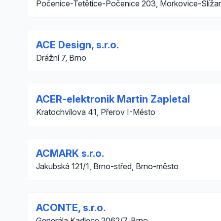
Počenice-Tetětice-Počenice 203, Morkovice-Slíža
ACE Design, s.r.o.
Drážní 7, Brno
ACER-elektronik Martin Zapletal
Kratochvílova 41, Přerov I-Město
ACMARK s.r.o.
Jakubská 121/1, Brno-střed, Brno-město
ACONTE, s.r.o.
Generála Kadlece 2062/7, Brno