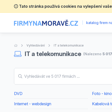
Tato stránka používá cookies na vylepšení vaše
|
katalog firem 
Úvodní stránka
Vyhledávání
IT a telekomunikace
IT a telekomunikace
(Nalezeno
5 01
DVD
Foto - kino
Internet - webdesign
Kabelová t