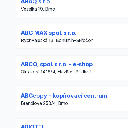
ABAQ s.r.o.
Veselka 19, Brno
ABC MAX spol. s r.o.
Rychvaldská 13, Bohumín-Skřečoň
ABCO, spol. s r.o. - e-shop
Okrajová 1416/4, Havířov-Podlesí
ABCcopy - kopírovací centrum
Brandlova 253/4, Brno
ABIOTEL