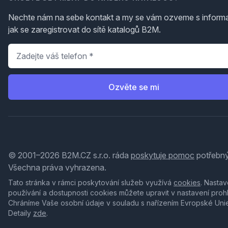
Nechte nám na sebe kontakt a my se vám ozveme s inform
jak se zaregistrovat do sítě katalogů B2M.
Telefon
*
Ozvěte se mi
© 2001–2026 B2M.CZ s.r.o. ráda
poskytuje pomoc
potřebný
Všechna práva vyhrazena.
Tato stránka v rámci poskytování služeb využívá
cookies
. Nastav
používání a dostupnosti cookies můžete upravit v nastavení proh
Chráníme Vaše osobní údaje v souladu s nařízením Evropské Uni
Detaily
zde
.