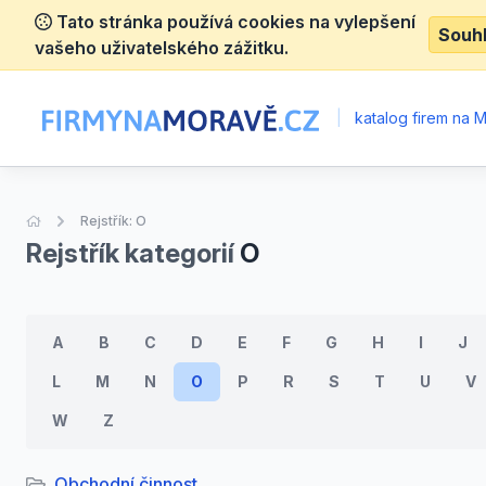
Tato stránka používá cookies na vylepšení
Souh
vašeho uživatelského zážitku.
|
katalog firem na 
Úvodní stránka
Rejstřík: O
Rejstřík kategorií
O
A
B
C
D
E
F
G
H
I
J
L
M
N
O
P
R
S
T
U
V
W
Z
Obchodní činnost