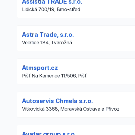
Assistia TRADE s.r.o.
Lidická 700/19, Brno-střed
Astra Trade, s.r.o.
Velatice 184, Tvarožná
Atmsport.cz
Píšť Na Kamence 11/506, Píšť
Autoservis Chmela s.r.o.
Vítkovická 3368, Moravská Ostrava a Přívoz
Avatar group s.r.o.