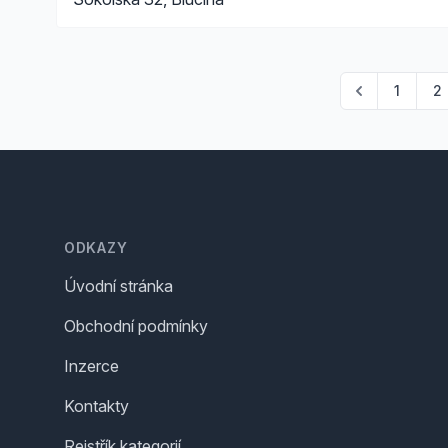
1
2
Footer
ODKAZY
Úvodní stránka
Obchodní podmínky
Inzerce
Kontakty
Rejstřík kategorií