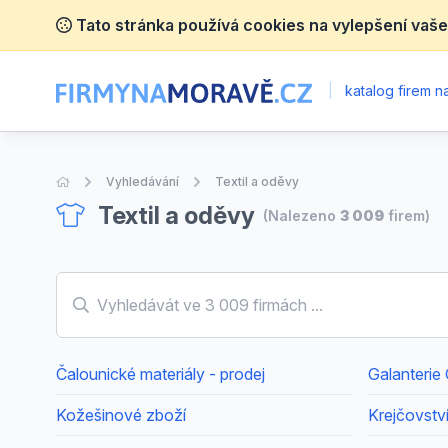
Tato stránka používá cookies na vylepšení vaše
|
katalog firem 
Úvodní stránka
Vyhledávání
Textil a oděvy
Textil a oděvy
(Nalezeno
3 009
firem)
Čalounické materiály - prodej
Galanterie
Kožešinové zboží
Krejčovstv