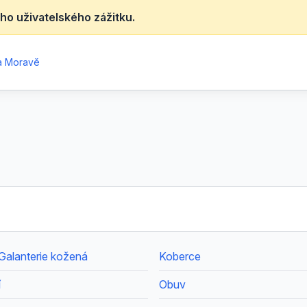
ho uživatelského zážitku.
na Moravě
 Galanterie kožená
Koberce
í
Obuv