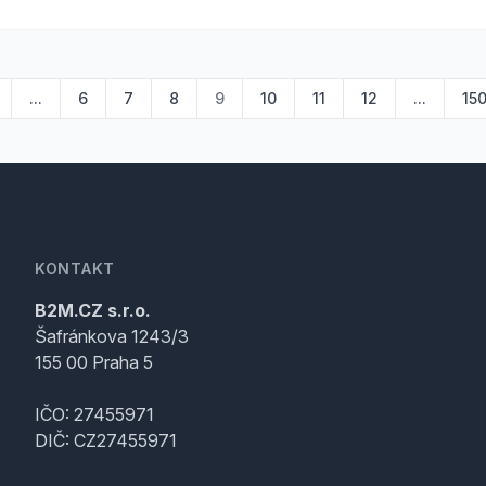
...
6
7
8
9
10
11
12
...
15
KONTAKT
B2M.CZ s.r.o.
Šafránkova 1243/3
155 00 Praha 5
IČO: 27455971
DIČ: CZ27455971