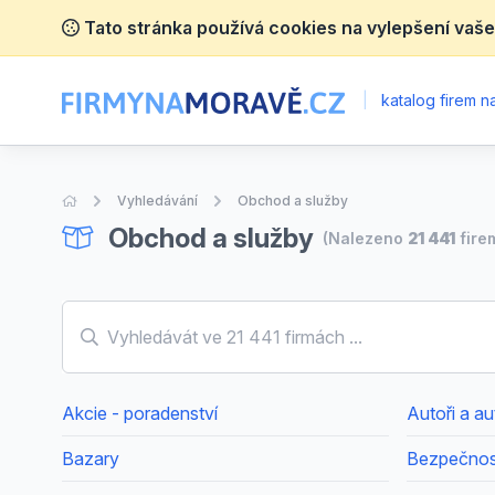
Tato stránka používá cookies na vylepšení vaše
|
katalog firem 
Úvodní stránka
Vyhledávání
Obchod a služby
Obchod a služby
(Nalezeno
21 441
fire
Akcie - poradenství
Autoři a a
Bazary
Bezpečnost