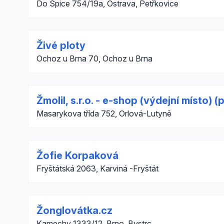
Do Špice 754/19a, Ostrava, Petřkovice
Živé ploty
Ochoz u Brna 70, Ochoz u Brna
Žmolil, s.r.o. - e-shop (výdejní místo)
Masarykova třída 752, Orlová-Lutyně
Žofie Korpaková
Fryštátská 2063, Karviná -Fryštát
Žonglovátka.cz
Kamechy 1333/12, Brno, Bystrc