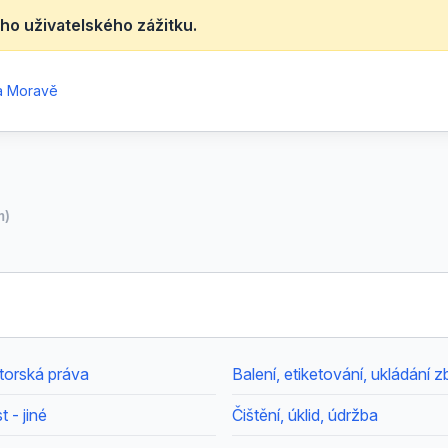
ho uživatelského zážitku.
na Moravě
m)
utorská práva
Balení, etiketování, ukládání z
 - jiné
Čištění, úklid, údržba