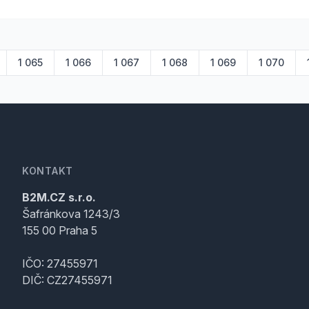
1 065
1 066
1 067
1 068
1 069
1 070
KONTAKT
B2M.CZ s.r.o.
Šafránkova 1243/3
155 00 Praha 5
IČO: 27455971
DIČ: CZ27455971