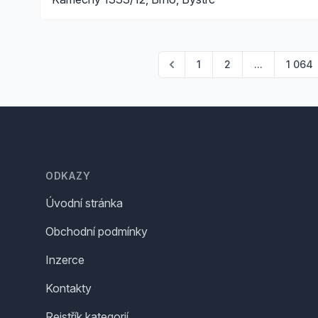
1
2
...
1 064
Footer
ODKAZY
Úvodní stránka
Obchodní podmínky
Inzerce
Kontakty
Rejstřík kategorií