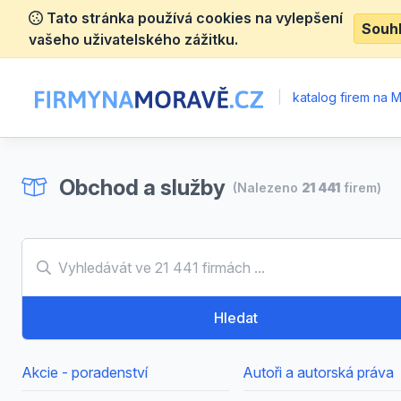
Tato stránka používá cookies na vylepšení
Souh
vašeho uživatelského zážitku.
|
katalog firem na 
Obchod a služby
(Nalezeno
21 441
firem)
Hledat
Akcie - poradenství
Autoři a autorská práva