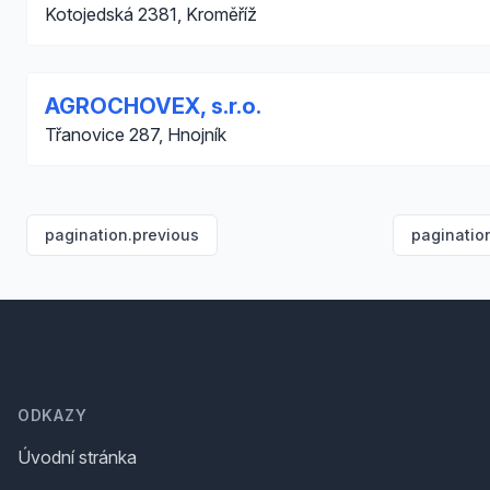
Kotojedská 2381, Kroměříž
AGROCHOVEX, s.r.o.
Třanovice 287, Hnojník
pagination.previous
paginatio
Footer
ODKAZY
Úvodní stránka