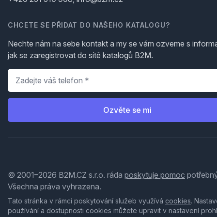
CHCETE SE PŘIDAT DO NAŠEHO KATALOGU?
Nechte nám na sebe kontakt a my se vám ozveme s inform
jak se zaregistrovat do sítě katalogů B2M.
Telefon
*
Ozvěte se mi
© 2001–2026 B2M.CZ s.r.o. ráda
poskytuje pomoc
potřebný
Všechna práva vyhrazena.
Tato stránka v rámci poskytování služeb využívá
cookies
. Nastav
používání a dostupnosti cookies můžete upravit v nastavení proh